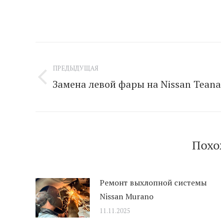
Навигация
по
ПРЕДЫДУЩАЯ
Замена левой фары на Nissan Teana
Предыдущая
записям
запись:
Похо
Ремонт выхлопной системы
Nissan Murano
11.11.2025