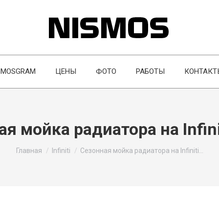
SMOSGRAM
ЦЕНЫ
ФОТО
РАБОТЫ
КОНТАКТ
я мойка радиатора на Infin
Вы здесь:
Главная
Infiniti
Сезонная мойка радиатора на Infiniti…